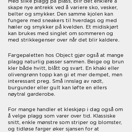
Med slike plagg på plass, blir det enklere å
skape nye antrekk ved å variere sko, vesker,
belter og smykker. Den samme kjolen kan
fungere med sneakers til hverdags og med
hæler og smykker på kvelden. Et midiskjørt
kan brukes med singlet om sommeren og
med strikkegenser over når det blir kaldere.
Fargepaletten hos Object gjør også at mange
plagg naturlig passer sammen. Beige og brun
kler både hvitt, blått og svart. En khaki eller
olivengrønn topp kan gi et mer dempet, men
interessant preg. Små innslag av rødt,
burgunder eller gult kan løfte en ellers
nøytral garderobe.
For mange handler et kleskjøp i dag også om
å velge plagg som varer over tid. Klassiske
snitt, enkle mønstre som striper og blomster,
og tidløse farger øker sjansen for at