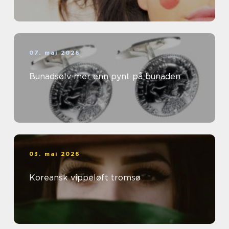
07. mai 2026
Bunadsølv mer enn pynt på bunaden
03. mai 2026
Koreansk vippeløft tromsø