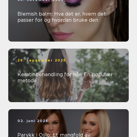
Blemish balm: Hva det er, hvem det
passer for og hvordan bruke den
29. september 2025
Keratinbehandling for hår: En populær
metode
02. juni 2025
Parykk i Oslo: Et mangfold av