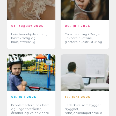
01. august 2026
09. juli 2026
Leie brudekjole smart,
Microneedling i Bergen:
bærekraftig og
Jevnere hudtone,
budsjettvennlig
glattere hudstruktur og
mer spenst
08. juli 2026
16. juni 2026
Problematferd hos barn
Lederkurs som bygger
og unge forståelse,
trygghet,
årsaker og veier videre
relasjonskompetanse og