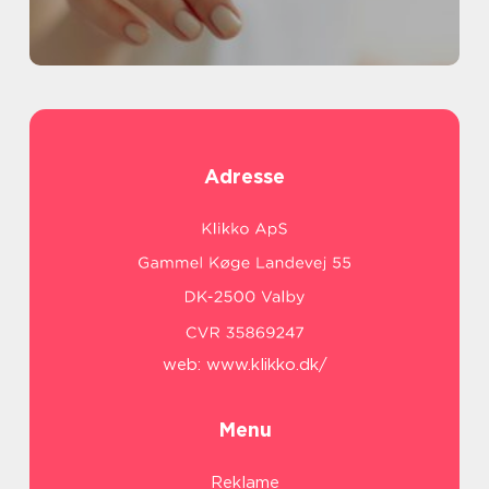
Adresse
web:
www.klikko.dk/
Menu
Reklame