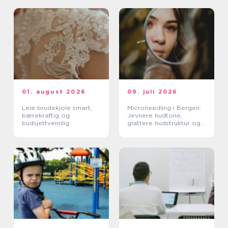
01. august 2026
09. juli 2026
Leie brudekjole smart,
Microneedling i Bergen:
bærekraftig og
Jevnere hudtone,
budsjettvennlig
glattere hudstruktur og
mer spenst