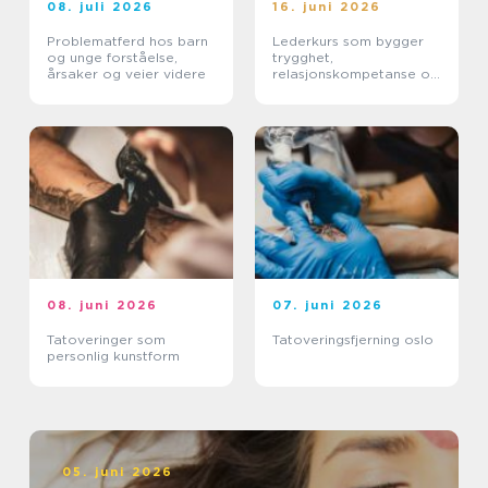
08. juli 2026
16. juni 2026
Problematferd hos barn
Lederkurs som bygger
og unge forståelse,
trygghet,
årsaker og veier videre
relasjonskompetanse og
praktiske ferdigheter
08. juni 2026
07. juni 2026
Tatoveringer som
Tatoveringsfjerning oslo
personlig kunstform
05. juni 2026