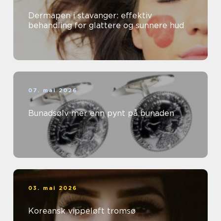
Dermapen i stavanger: effektiv
behandling for glattere og sunnere hud
07. mai 2026
Bunadsølv mer enn pynt på bunaden
03. mai 2026
Koreansk vippeløft tromsø