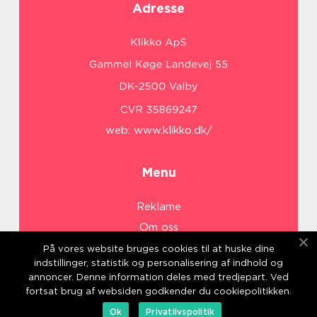
Adresse
web:
www.klikko.dk/
Menu
Reklame
Om oss
Cookies
På vores website bruges cookies til at huske dine
indstillinger, statistik og personalisering af indhold og
Kontakt Oss
annoncer. Denne information deles med tredjepart. Ved
Sitemap
fortsat brug af websiden godkender du cookiepolitikken.
Ok
Privatlivspolitik