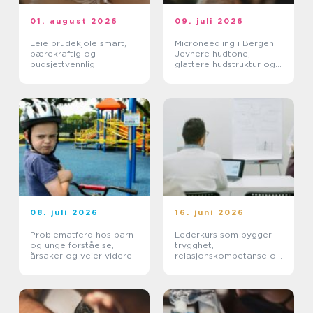
01. august 2026
09. juli 2026
Leie brudekjole smart,
Microneedling i Bergen:
bærekraftig og
Jevnere hudtone,
budsjettvennlig
glattere hudstruktur og
mer spenst
08. juli 2026
16. juni 2026
Problematferd hos barn
Lederkurs som bygger
og unge forståelse,
trygghet,
årsaker og veier videre
relasjonskompetanse og
praktiske ferdigheter