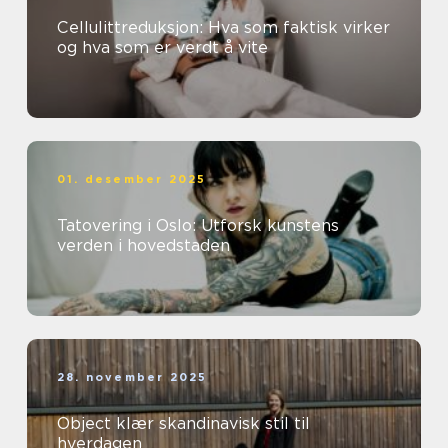
Cellulittreduksjon: Hva som faktisk virker
og hva som er verdt å vite
01. desember 2025
Tatovering i Oslo: Utforsk kunstens
verden i hovedstaden
28. november 2025
Object klær skandinavisk stil til
hverdagen