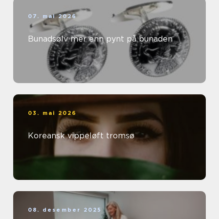
07. mai 2026
Bunadsølv mer enn pynt på bunaden
03. mai 2026
Koreansk vippeløft tromsø
08. desember 2025