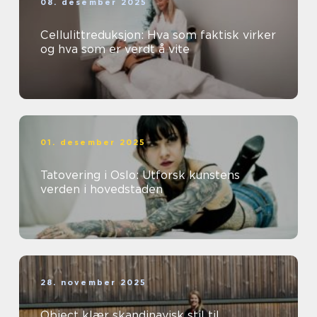
08. desember 2025
Cellulittreduksjon: Hva som faktisk virker
og hva som er verdt å vite
01. desember 2025
Tatovering i Oslo: Utforsk kunstens
verden i hovedstaden
28. november 2025
Object klær skandinavisk stil til