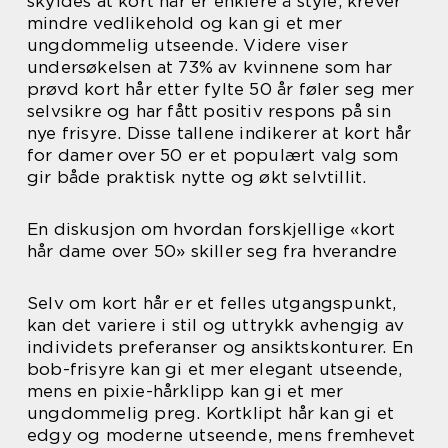
skyldes at kort hår er enklere å style, krever
mindre vedlikehold og kan gi et mer
ungdommelig utseende. Videre viser
undersøkelsen at 73% av kvinnene som har
prøvd kort hår etter fylte 50 år føler seg mer
selvsikre og har fått positiv respons på sin
nye frisyre. Disse tallene indikerer at kort hår
for damer over 50 er et populært valg som
gir både praktisk nytte og økt selvtillit.
En diskusjon om hvordan forskjellige «kort
hår dame over 50» skiller seg fra hverandre
Selv om kort hår er et felles utgangspunkt,
kan det variere i stil og uttrykk avhengig av
individets preferanser og ansiktskonturer. En
bob-frisyre kan gi et mer elegant utseende,
mens en pixie-hårklipp kan gi et mer
ungdommelig preg. Kortklipt hår kan gi et
edgy og moderne utseende, mens fremhevet