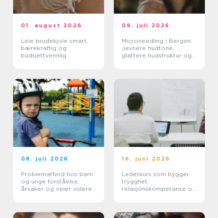
01. august 2026
09. juli 2026
Leie brudekjole smart,
Microneedling i Bergen:
bærekraftig og
Jevnere hudtone,
budsjettvennlig
glattere hudstruktur og
mer spenst
08. juli 2026
16. juni 2026
Problematferd hos barn
Lederkurs som bygger
og unge forståelse,
trygghet,
årsaker og veier videre
relasjonskompetanse og
praktiske ferdigheter