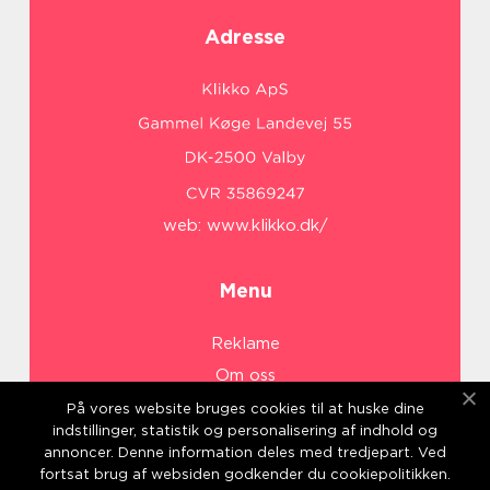
Adresse
web:
www.klikko.dk/
Menu
Reklame
Om oss
Cookies
På vores website bruges cookies til at huske dine
indstillinger, statistik og personalisering af indhold og
Kontakt Oss
annoncer. Denne information deles med tredjepart. Ved
Sitemap
fortsat brug af websiden godkender du cookiepolitikken.