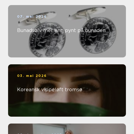
07. mai 2026
Bunadsølv mer enn pynt på bunaden
03. mai 2026
Koreansk vippeløft tromsø