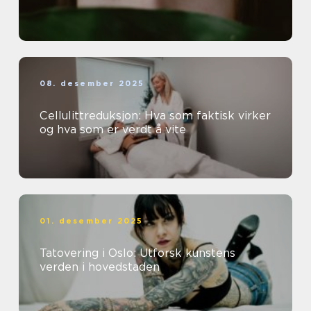
08. desember 2025
Cellulittreduksjon: Hva som faktisk virker
og hva som er verdt å vite
01. desember 2025
Tatovering i Oslo: Utforsk kunstens
verden i hovedstaden