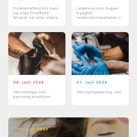
Problematferd hos barn
Lederkurs som bygger
og unge forståelse,
trygghet,
årsaker og veier videre
relasjonskompetanse og
praktiske ferdigheter
08. juni 2026
07. juni 2026
Tatoveringer som
Tatoveringsfjerning oslo
personlig kunstform
05. juni 2026