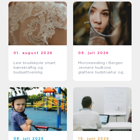
01. august 2026
09. juli 2026
Leie brudekjole smart,
Microneedling i Bergen:
bærekraftig og
Jevnere hudtone,
budsjettvennlig
glattere hudstruktur og
mer spenst
08. juli 2026
16. juni 2026