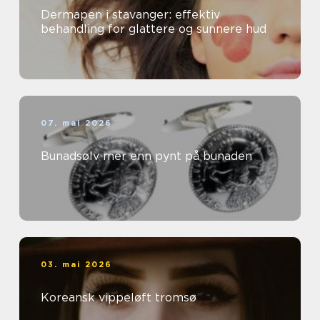
Dermapen i stavanger: effektiv
behandling for glattere og sunnere hud
07. mai 2026
Bunadsølv mer enn pynt på bunaden
03. mai 2026
Koreansk vippeløft tromsø