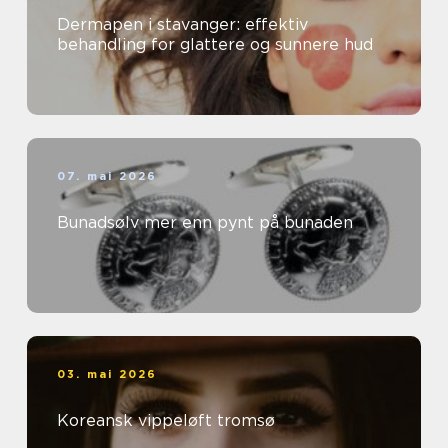
Dermapen i stavanger: effektiv
behandling for glattere og sunnere hud
07. mai 2026
Bunadsølv mer enn pynt på bunaden
03. mai 2026
Koreansk vippeløft tromsø