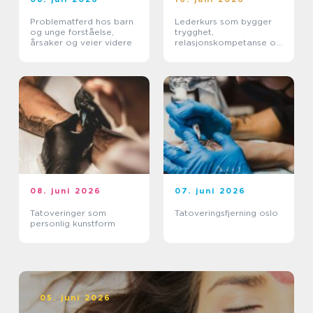
Problematferd hos barn
Lederkurs som bygger
og unge forståelse,
trygghet,
årsaker og veier videre
relasjonskompetanse og
praktiske ferdigheter
08. juni 2026
07. juni 2026
Tatoveringer som
Tatoveringsfjerning oslo
personlig kunstform
05. juni 2026