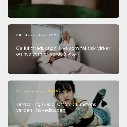
08. desember 2025
Cellulittreduksjon: Hva som faktisk virker
og hva som er verdt å vite
01. desember 2025
Tatovering i Oslo: Utforsk kunstens
verden i hovedstaden