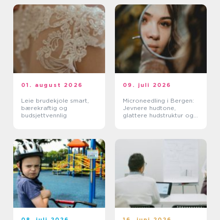
01. august 2026
09. juli 2026
Leie brudekjole smart,
Microneedling i Bergen:
bærekraftig og
Jevnere hudtone,
budsjettvennlig
glattere hudstruktur og
mer spenst
08. juli 2026
16. juni 2026