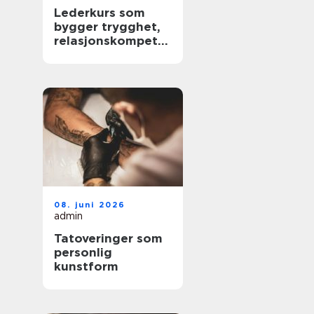
Lederkurs som
bygger trygghet,
relasjonskompeta
nse og praktiske
ferdigheter
08. juni 2026
admin
Tatoveringer som
personlig
kunstform