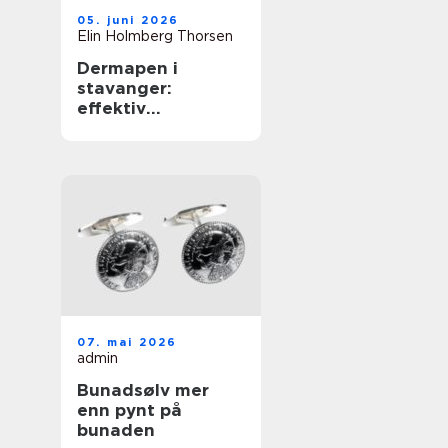
05. juni 2026
Elin Holmberg Thorsen
Dermapen i
stavanger:
effektiv
behandling for
glattere og
sunnere hud
07. mai 2026
admin
Bunadsølv mer
enn pynt på
bunaden