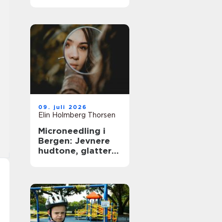
09. juli 2026
Elin Holmberg Thorsen
Microneedling i
Bergen: Jevnere
hudtone, glattere
hudstruktur og
mer spenst