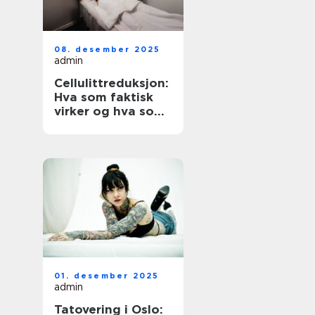
08. desember 2025
admin
Cellulittreduksjon:
Hva som faktisk
virker og hva som
er verdt å vite
01. desember 2025
admin
Tatovering i Oslo: