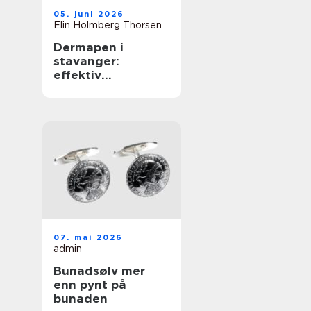
05. juni 2026
Elin Holmberg Thorsen
Dermapen i
stavanger:
effektiv
behandling for
glattere og
sunnere hud
07. mai 2026
admin
Bunadsølv mer
enn pynt på
bunaden