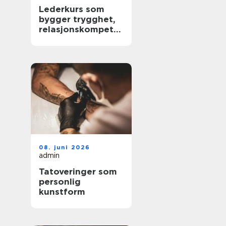
Lederkurs som
bygger trygghet,
relasjonskompeta
nse og praktiske
ferdigheter
08. juni 2026
admin
Tatoveringer som
personlig
kunstform