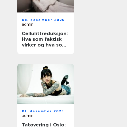
08. desember 2025
admin
Cellulittreduksjon:
Hva som faktisk
virker og hva som
er verdt å vite
01. desember 2025
admin
Tatovering i Oslo: