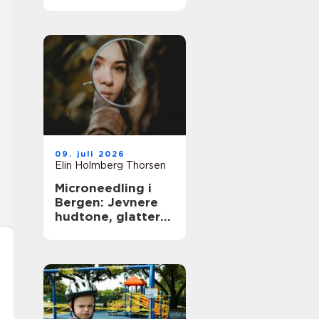
09. juli 2026
Elin Holmberg Thorsen
Microneedling i
Bergen: Jevnere
hudtone, glattere
hudstruktur og
mer spenst