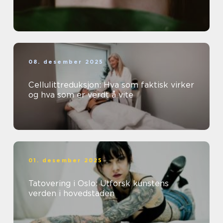
08. desember 2025
Cellulittreduksjon: Hva som faktisk virker
og hva som er verdt å vite
01. desember 2025
Tatovering i Oslo: Utforsk kunstens
verden i hovedstaden