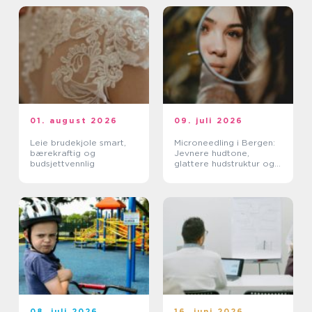
01. august 2026
09. juli 2026
Leie brudekjole smart,
Microneedling i Bergen:
bærekraftig og
Jevnere hudtone,
budsjettvennlig
glattere hudstruktur og
mer spenst
08. juli 2026
16. juni 2026