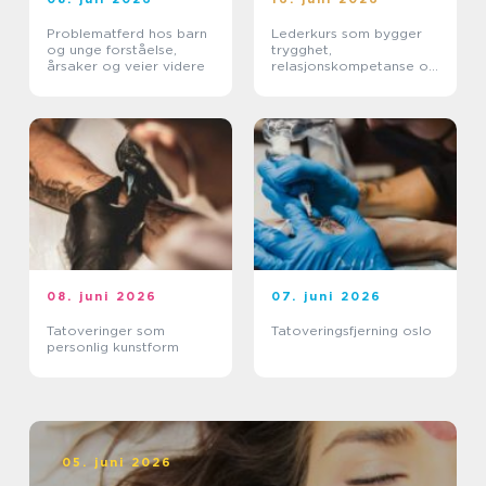
Problematferd hos barn
Lederkurs som bygger
og unge forståelse,
trygghet,
årsaker og veier videre
relasjonskompetanse og
praktiske ferdigheter
08. juni 2026
07. juni 2026
Tatoveringer som
Tatoveringsfjerning oslo
personlig kunstform
05. juni 2026