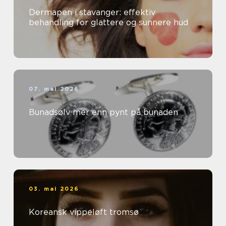
Dermapen i stavanger: effektiv
behandling for glattere og sunnere hud
07. mai 2026
Bunadsølv mer enn pynt på bunaden
03. mai 2026
Koreansk vippeløft tromsø