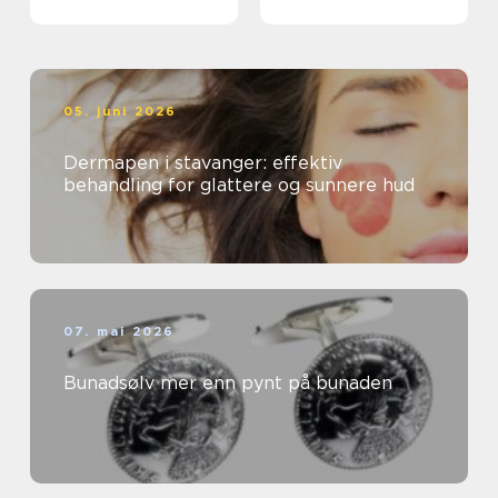
05. juni 2026
Dermapen i stavanger: effektiv
behandling for glattere og sunnere hud
07. mai 2026
Bunadsølv mer enn pynt på bunaden