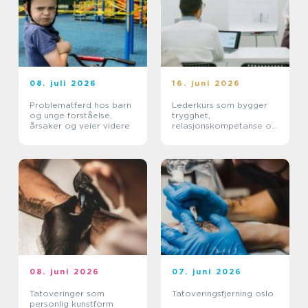
08. juli 2026
16. juni 2026
Problematferd hos barn
Lederkurs som bygger
og unge forståelse,
trygghet,
årsaker og veier videre
relasjonskompetanse og
praktiske ferdigheter
08. juni 2026
07. juni 2026
Tatoveringer som
Tatoveringsfjerning oslo
personlig kunstform