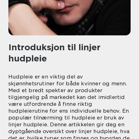
Introduksjon til linjer
hudpleie
Hudpleie er en viktig del av
skjønnhetsrutiner for både kvinner og menn.
Med et bredt spekter av produkter
tilgjengelig på markedet kan det imidlertid
være utfordrende å finne riktig
hudpleierutine for ens individuelle behov. En
populær tilnærming til hudpleie er bruk av
linjer hudpleie. Denne artikkelen gir deg en
dyptgående oversikt over linjer hudpleie, hva
det er, hvilke typer som finnes og hvordan de