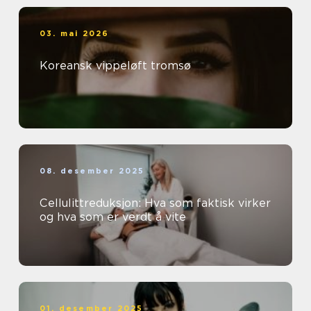
03. mai 2026
Koreansk vippeløft tromsø
08. desember 2025
Cellulittreduksjon: Hva som faktisk virker
og hva som er verdt å vite
01. desember 2025