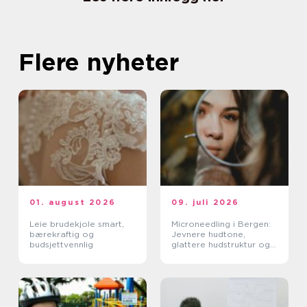
Flere nyheter
01. august 2026
09. juli 2026
Leie brudekjole smart,
Microneedling i Bergen:
bærekraftig og
Jevnere hudtone,
budsjettvennlig
glattere hudstruktur og
mer spenst