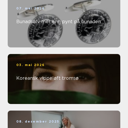
07. mai 2026
Bunadsølv mer enn pynt på bunaden
03. mai 2026
Koreansk vippeløft tromsø
08. desember 2025