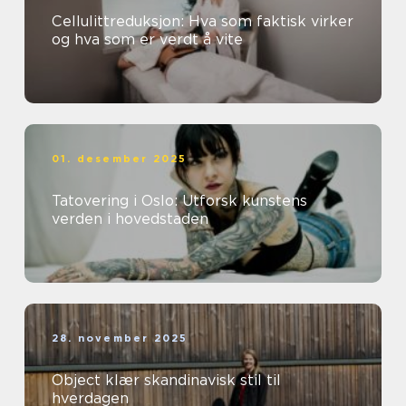
Cellulittreduksjon: Hva som faktisk virker
og hva som er verdt å vite
01. desember 2025
Tatovering i Oslo: Utforsk kunstens
verden i hovedstaden
28. november 2025
Object klær skandinavisk stil til
hverdagen