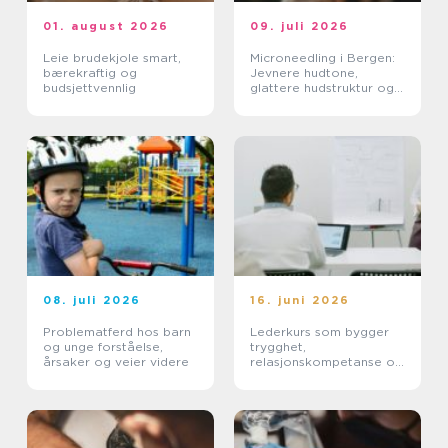
01. august 2026
09. juli 2026
Leie brudekjole smart,
Microneedling i Bergen:
bærekraftig og
Jevnere hudtone,
budsjettvennlig
glattere hudstruktur og
mer spenst
08. juli 2026
16. juni 2026
Problematferd hos barn
Lederkurs som bygger
og unge forståelse,
trygghet,
årsaker og veier videre
relasjonskompetanse og
praktiske ferdigheter