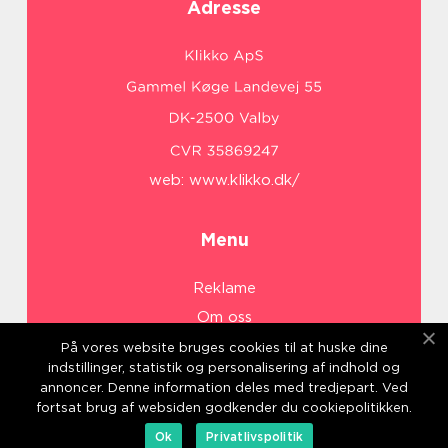
Adresse
web:
www.klikko.dk/
Menu
Reklame
Om oss
Cookies
På vores website bruges cookies til at huske dine
indstillinger, statistik og personalisering af indhold og
Kontakt Oss
annoncer. Denne information deles med tredjepart. Ved
Sitemap
fortsat brug af websiden godkender du cookiepolitikken.
Ok
Privatlivspolitik