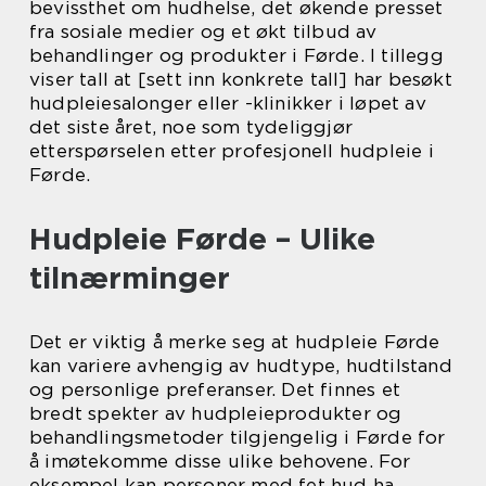
bevissthet om hudhelse, det økende presset
fra sosiale medier og et økt tilbud av
behandlinger og produkter i Førde. I tillegg
viser tall at [sett inn konkrete tall] har besøkt
hudpleiesalonger eller -klinikker i løpet av
det siste året, noe som tydeliggjør
etterspørselen etter profesjonell hudpleie i
Førde.
Hudpleie Førde – Ulike
tilnærminger
Det er viktig å merke seg at hudpleie Førde
kan variere avhengig av hudtype, hudtilstand
og personlige preferanser. Det finnes et
bredt spekter av hudpleieprodukter og
behandlingsmetoder tilgjengelig i Førde for
å imøtekomme disse ulike behovene. For
eksempel kan personer med fet hud ha