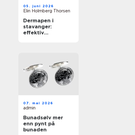
05. juni 2026
Elin Holmberg Thorsen
Dermapen i
stavanger:
effektiv
behandling for
glattere og
sunnere hud
07. mai 2026
admin
Bunadsølv mer
enn pynt på
bunaden