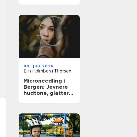
09. juli 2026
Elin Holmberg Thorsen
Microneedling i
Bergen: Jevnere
hudtone, glattere
hudstruktur og
mer spenst