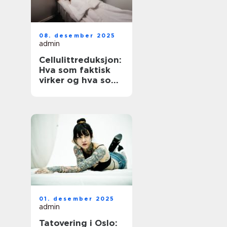
08. desember 2025
admin
Cellulittreduksjon:
Hva som faktisk
virker og hva som
er verdt å vite
01. desember 2025
admin
Tatovering i Oslo: