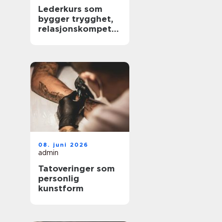
Lederkurs som
bygger trygghet,
relasjonskompeta
nse og praktiske
ferdigheter
08. juni 2026
admin
Tatoveringer som
personlig
kunstform