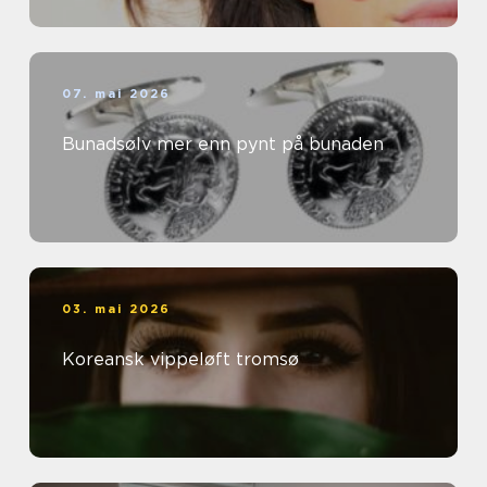
07. mai 2026
Bunadsølv mer enn pynt på bunaden
03. mai 2026
Koreansk vippeløft tromsø