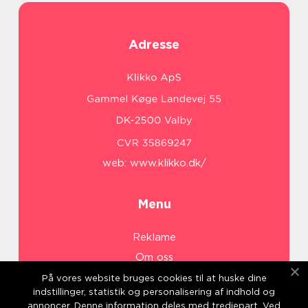
Adresse
web:
www.klikko.dk/
Menu
Reklame
Om oss
Cookies
På vores website bruges cookies til at huske dine
indstillinger, statistik og personalisering af indhold og
Kontakt Oss
annoncer. Denne information deles med tredjepart. Ved