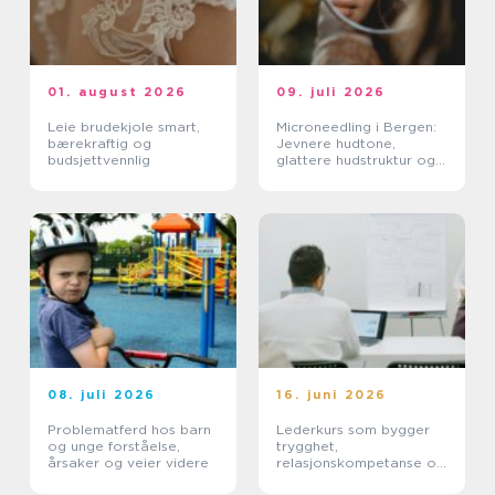
01. august 2026
09. juli 2026
Leie brudekjole smart,
Microneedling i Bergen:
bærekraftig og
Jevnere hudtone,
budsjettvennlig
glattere hudstruktur og
mer spenst
08. juli 2026
16. juni 2026
Problematferd hos barn
Lederkurs som bygger
og unge forståelse,
trygghet,
årsaker og veier videre
relasjonskompetanse og
praktiske ferdigheter