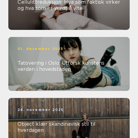
Cellulittreduksjon: Hva som faktisk virker
og hva som er verdt å vite
01. desember 2025
Tatovering i Oslo: Utforsk kunstens
verden i hovedstaden
28. november 2025
Object klær skandinavisk stil til
hverdagen