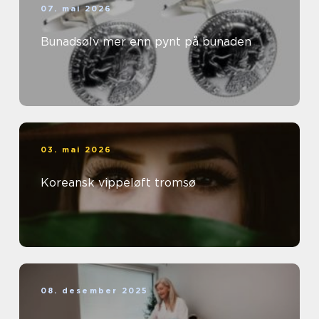
07. mai 2026
Bunadsølv mer enn pynt på bunaden
03. mai 2026
Koreansk vippeløft tromsø
08. desember 2025