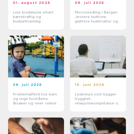
01. august 2026
09. juli 2026
Leie brudekjole smart,
Microneedling i Bergen:
bærekraftig og
Jevnere hudtone,
budsjettvennlig
glattere hudstruktur og
mer spenst
08. juli 2026
16. juni 2026
Problematferd hos barn
Lederkurs som bygger
og unge forståelse,
trygghet,
årsaker og veier videre
relasjonskompetanse og
praktiske ferdigheter