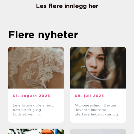
Les flere innlegg her
Flere nyheter
01. august 2026
09. juli 2026
Leie brudekjole smart,
Microneedling i Bergen:
bærekraftig og
Jevnere hudtone,
budsjettvennlig
glattere hudstruktur og
mer spenst