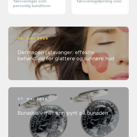
Tatoveringer som
Tatoveringsfjerning oslo
personlig kunstform
05. juni 2026
Dermapen i stavanger: effektiv
behandling for glattere og sunnere hud
07. mai 2026
Bunadsølv mer enn pynt på bunaden