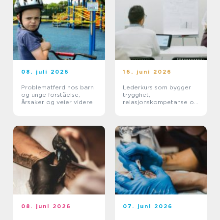
08. juli 2026
16. juni 2026
Problematferd hos barn
Lederkurs som bygger
og unge forståelse,
trygghet,
årsaker og veier videre
relasjonskompetanse og
praktiske ferdigheter
08. juni 2026
07. juni 2026