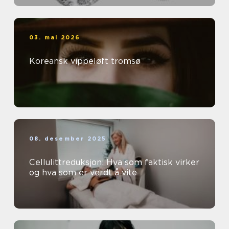
03. mai 2026
Koreansk vippeløft tromsø
08. desember 2025
Cellulittreduksjon: Hva som faktisk virker
og hva som er verdt å vite