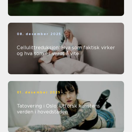
08. desember 2025
Cellulittreduksjon: Hva som faktisk virker
og hva som er verdt å vite
01. desember 2025
Tatovering i Oslo: Utforsk kunstens
verden i hovedstaden