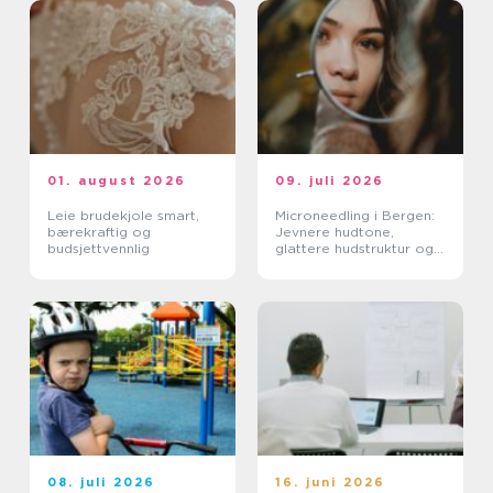
01. august 2026
09. juli 2026
Leie brudekjole smart,
Microneedling i Bergen:
bærekraftig og
Jevnere hudtone,
budsjettvennlig
glattere hudstruktur og
mer spenst
08. juli 2026
16. juni 2026