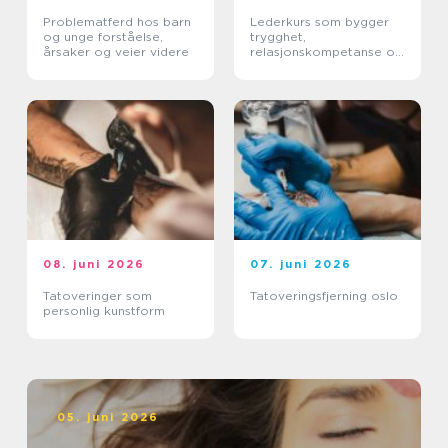
Problematferd hos barn
Lederkurs som bygger
og unge forståelse,
trygghet,
årsaker og veier videre
relasjonskompetanse og
praktiske ferdigheter
08. juni 2026
07. juni 2026
Tatoveringer som
Tatoveringsfjerning oslo
personlig kunstform
05. juni 2026