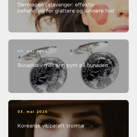
Dermapen i stavanger: effektiv
behandling for glattere og sunnere hud
07. mai 2026
Bunadsølv mer enn pynt på bunaden
03. mai 2026
Koreansk vippeløft tromsø