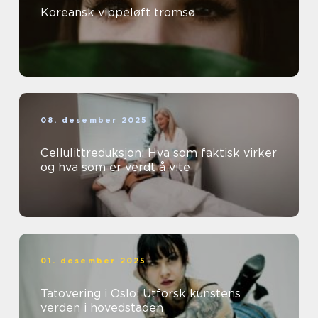
Koreansk vippeløft tromsø
08. desember 2025
Cellulittreduksjon: Hva som faktisk virker
og hva som er verdt å vite
01. desember 2025
Tatovering i Oslo: Utforsk kunstens
verden i hovedstaden