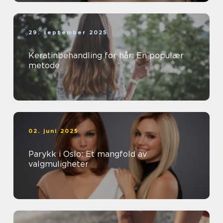
29. september 2025
Keratinbehandling for hår: En populær
metode
02. juni 2025
Parykk i Oslo: Et mangfold av
valgmuligheter