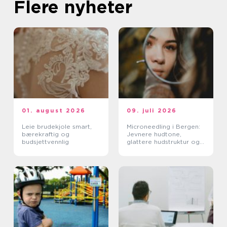
Flere nyheter
01. august 2026
09. juli 2026
Leie brudekjole smart,
Microneedling i Bergen:
bærekraftig og
Jevnere hudtone,
budsjettvennlig
glattere hudstruktur og
mer spenst