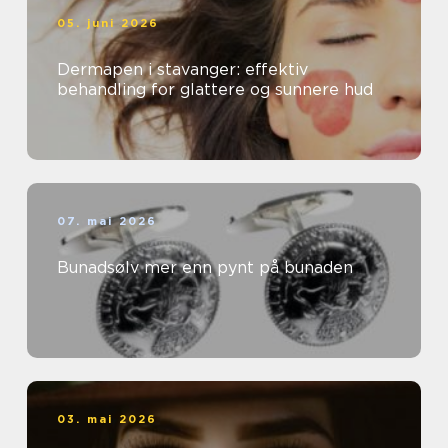
05. juni 2026
Dermapen i stavanger: effektiv
behandling for glattere og sunnere hud
07. mai 2026
Bunadsølv mer enn pynt på bunaden
03. mai 2026