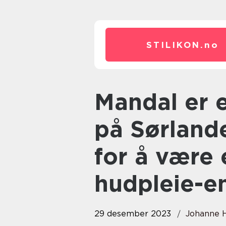
STILIKON.
no
Mandal er en liten, idyllisk by
på Sørlande
for å være 
hudpleie-en
29 desember 2023
Johanne 