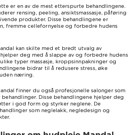
ette er en av de mest etterspurte behandlingene.
derer rensing, peeling, ansiktsmassasje, påføring
ivende produkter. Disse behandlingene er
en, fremme cellefornyelse og forbedre hudens
andal kan skilte med et bredt utvalg av
hjelper deg med å slappe av og forbedre hudens
r ulike typer massasje, kroppsinnpakninger og
ndlingene bidrar til å redusere stress, øke
huden næring.
Mandal finner du også profesjonelle salonger som
r behandlinger. Disse behandlingene hjelper deg
tter i god form og styrker neglene. De
ehandlinger som neglelakk, negledesign og
ter.
ålinger om hudpleie Mandal