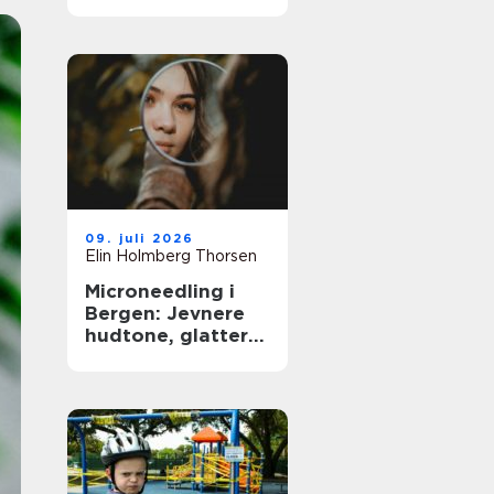
09. juli 2026
Elin Holmberg Thorsen
Microneedling i
Bergen: Jevnere
hudtone, glattere
hudstruktur og
mer spenst