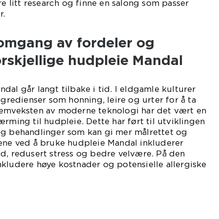
re litt research og finne en salong som passer
r.
nomgang av fordeler og
rskjellige hudpleie Mandal
dal går langt tilbake i tid. I eldgamle kulturer
ngredienser som honning, leire og urter for å ta
remveksten av moderne teknologi har det vært en
rming til hudpleie. Dette har ført til utviklingen
og behandlinger som kan gi mer målrettet og
lene ved å bruke hudpleie Mandal inkluderer
d, redusert stress og bedre velvære. På den
kludere høye kostnader og potensielle allergiske