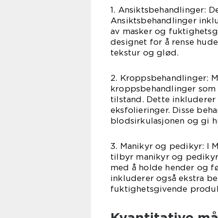
1. Ansiktsbehandlinger: D
Ansiktsbehandlinger inklu
av masker og fuktighetsg
designet for å rense hud
tekstur og glød.
2. Kroppsbehandlinger: M
kroppsbehandlinger som 
tilstand. Dette inkludere
eksfolieringer. Disse beha
blodsirkulasjonen og gi 
3. Manikyr og pedikyr: I 
tilbyr manikyr og pediky
med å holde hender og fø
inkluderer også ekstra b
fuktighetsgivende produk
Kvantitative m