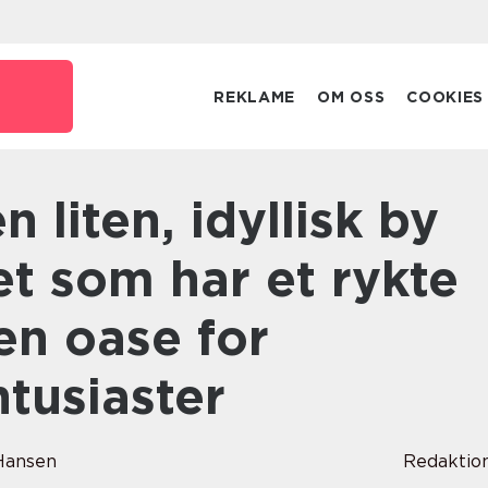
REKLAME
OM OSS
COOKIES
t som har et rykte
en oase for
tusiaster
Hansen
Redaktio