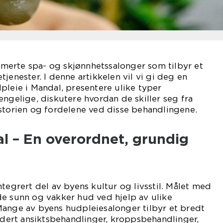
erte spa- og skjønnhetssalonger som tilbyr et
jenester. I denne artikkelen vil vi gi deg en
pleie i Mandal, presentere ulike typer
engelige, diskutere hvordan de skiller seg fra
storien og fordelene ved disse behandlingene.
l – En overordnet, grundig
tegrert del av byens kultur og livsstil. Målet med
de sunn og vakker hud ved hjelp av ulike
Mange av byens hudpleiesalonger tilbyr et bredt
ludert ansiktsbehandlinger, kroppsbehandlinger,