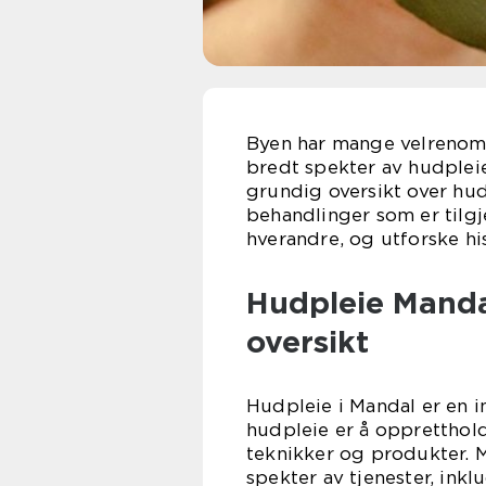
Byen har mange velrenomm
bredt spekter av hudpleiet
grundig oversikt over hud
behandlinger som er tilgj
hverandre, og utforske hi
Hudpleie Manda
oversikt
Hudpleie i Mandal er en in
hudpleie er å oppretthol
teknikker og produkter. 
spekter av tjenester, ink