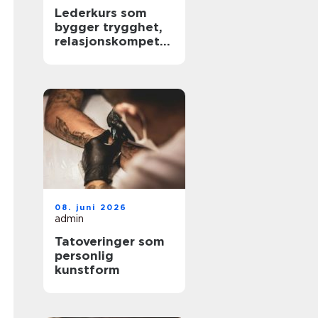
Lederkurs som
bygger trygghet,
relasjonskompeta
nse og praktiske
ferdigheter
08. juni 2026
admin
Tatoveringer som
personlig
kunstform