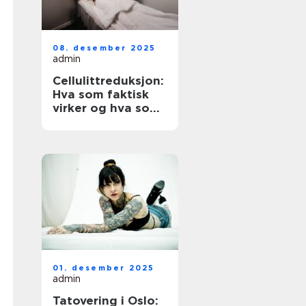
08. desember 2025
admin
Cellulittreduksjon:
Hva som faktisk
virker og hva som
er verdt å vite
01. desember 2025
admin
Tatovering i Oslo: