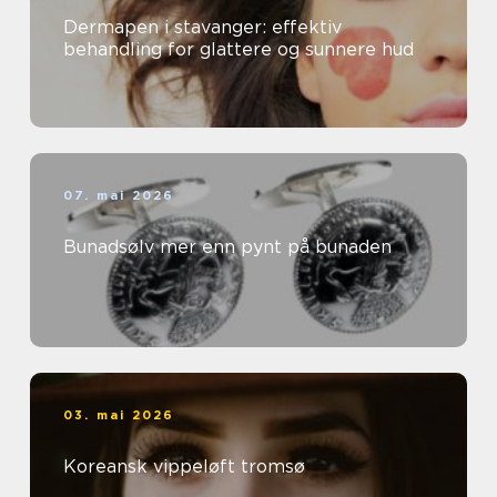
Dermapen i stavanger: effektiv
behandling for glattere og sunnere hud
07. mai 2026
Bunadsølv mer enn pynt på bunaden
03. mai 2026
Koreansk vippeløft tromsø