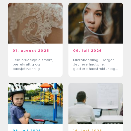
01. august 2026
09. juli 2026
Leie brudekjole smart,
Microneedling i Bergen:
bærekraftig og
Jevnere hudtone,
budsjettvennlig
glattere hudstruktur og
mer spenst
08. juli 2026
16. juni 2026