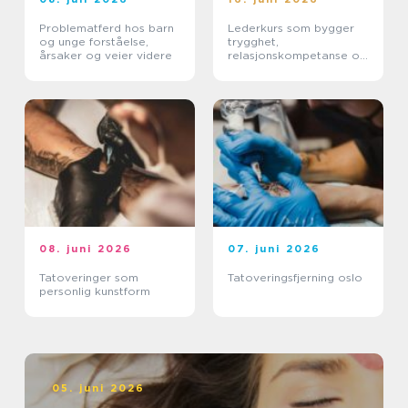
Problematferd hos barn
Lederkurs som bygger
og unge forståelse,
trygghet,
årsaker og veier videre
relasjonskompetanse og
praktiske ferdigheter
08. juni 2026
07. juni 2026
Tatoveringer som
Tatoveringsfjerning oslo
personlig kunstform
05. juni 2026