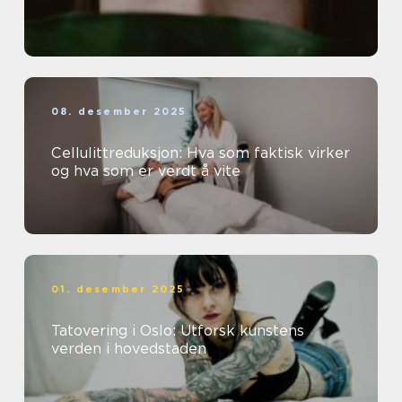
08. desember 2025
Cellulittreduksjon: Hva som faktisk virker
og hva som er verdt å vite
01. desember 2025
Tatovering i Oslo: Utforsk kunstens
verden i hovedstaden