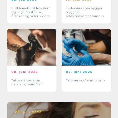
Problematferd hos barn
Lederkurs som bygger
og unge forståelse,
trygghet,
årsaker og veier videre
relasjonskompetanse og
praktiske ferdigheter
08. juni 2026
07. juni 2026
Tatoveringer som
Tatoveringsfjerning oslo
personlig kunstform
05. juni 2026