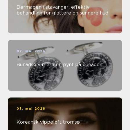
Dermapen i stavanger: effektiv
behandling for glattere og sunnere hud
07. mai 2026
Bunadsølv mer enn pynt på bunaden
03. mai 2026
Koreansk vippeløft tromsø