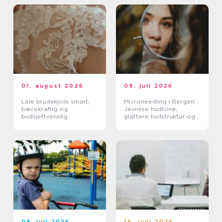
01. august 2026
09. juli 2026
Leie brudekjole smart,
Microneedling i Bergen:
bærekraftig og
Jevnere hudtone,
budsjettvennlig
glattere hudstruktur og
mer spenst
08. juli 2026
16. juni 2026