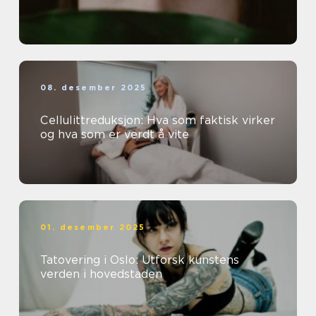
08. desember 2025
Cellulittreduksjon: Hva som faktisk virker
og hva som er verdt å vite
01. desember 2025
Tatovering i Oslo: Utforsk kunstens
verden i hovedstaden