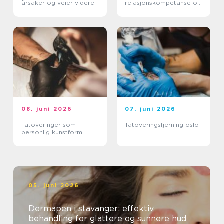
årsaker og veier videre
relasjonskompetanse og
praktiske ferdigheter
08. juni 2026
07. juni 2026
Tatoveringer som
Tatoveringsfjerning oslo
personlig kunstform
05. juni 2026
Dermapen i stavanger: effektiv
behandling for glattere og sunnere hud