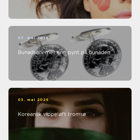
07. mai 2026
Bunadsølv mer enn pynt på bunaden
03. mai 2026
Koreansk vippeløft tromsø