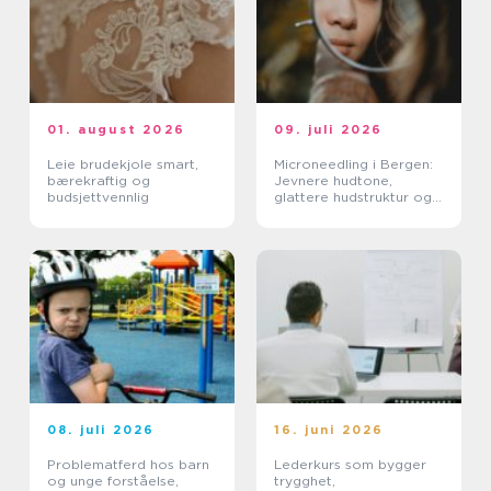
01. august 2026
09. juli 2026
Leie brudekjole smart,
Microneedling i Bergen:
bærekraftig og
Jevnere hudtone,
budsjettvennlig
glattere hudstruktur og
mer spenst
08. juli 2026
16. juni 2026
Problematferd hos barn
Lederkurs som bygger
og unge forståelse,
trygghet,