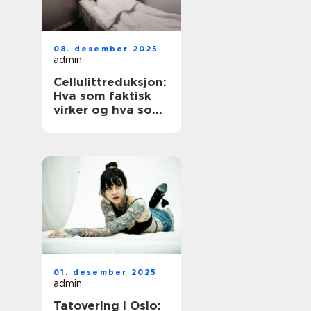
08. desember 2025
admin
Cellulittreduksjon:
Hva som faktisk
virker og hva som
er verdt å vite
01. desember 2025
admin
Tatovering i Oslo: