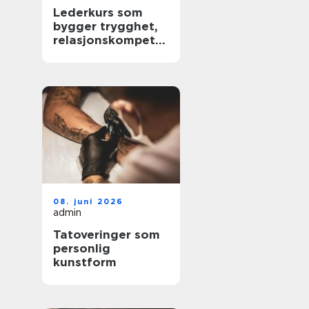
Lederkurs som
bygger trygghet,
relasjonskompeta
nse og praktiske
ferdigheter
08. juni 2026
admin
Tatoveringer som
personlig
kunstform