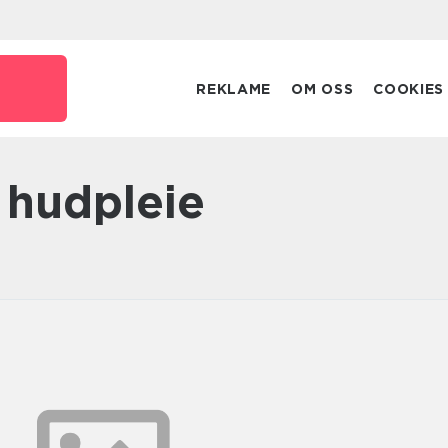
REKLAME
OM OSS
COOKIES
 hudpleie