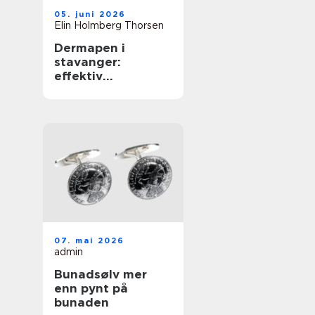
05. juni 2026
Elin Holmberg Thorsen
Dermapen i
stavanger:
effektiv
behandling for
glattere og
sunnere hud
07. mai 2026
admin
Bunadsølv mer
enn pynt på
bunaden