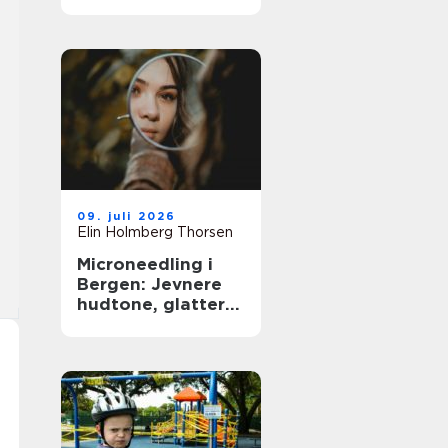
09. juli 2026
Elin Holmberg Thorsen
Microneedling i
Bergen: Jevnere
hudtone, glattere
hudstruktur og
mer spenst