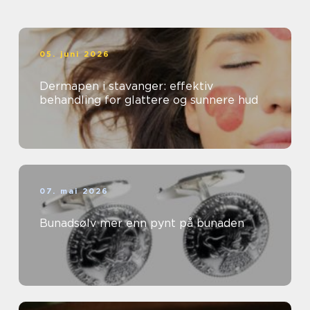
05. juni 2026
Dermapen i stavanger: effektiv
behandling for glattere og sunnere hud
07. mai 2026
Bunadsølv mer enn pynt på bunaden