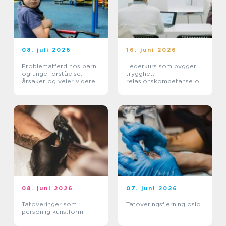
08. juli 2026
16. juni 2026
Problematferd hos barn
Lederkurs som bygger
og unge forståelse,
trygghet,
årsaker og veier videre
relasjonskompetanse og
praktiske ferdigheter
08. juni 2026
07. juni 2026
Tatoveringer som
Tatoveringsfjerning oslo
personlig kunstform