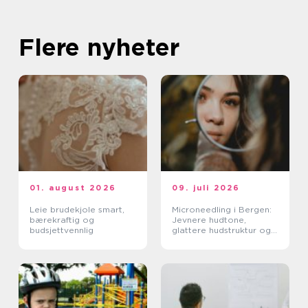
Flere nyheter
01. august 2026
09. juli 2026
Leie brudekjole smart,
Microneedling i Bergen:
bærekraftig og
Jevnere hudtone,
budsjettvennlig
glattere hudstruktur og
mer spenst