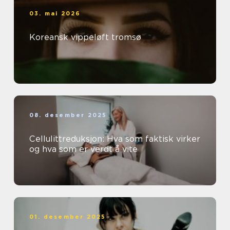
03. mai 2026
Koreansk vippeløft tromsø
08. desember 2025
Cellulittreduksjon: Hva som faktisk virker
og hva som er verdt å vite
01. desember 2025